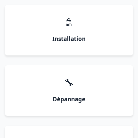
🚿
Installation
🔧
Dépannage