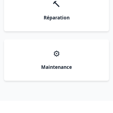
🔨
Réparation
⚙️
Maintenance