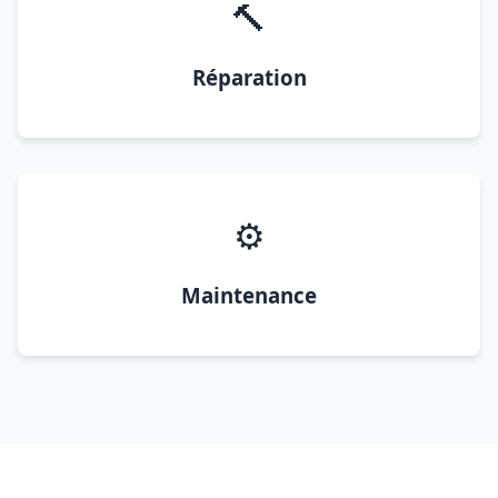
🔨
Réparation
⚙️
Maintenance