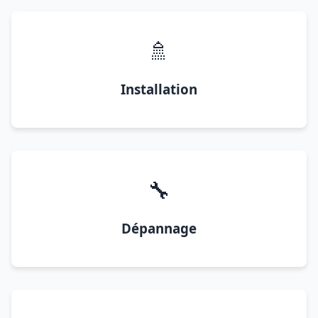
🚿
Installation
🔧
Dépannage