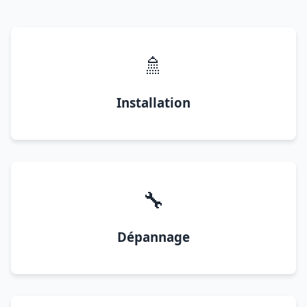
🚿
Installation
🔧
Dépannage