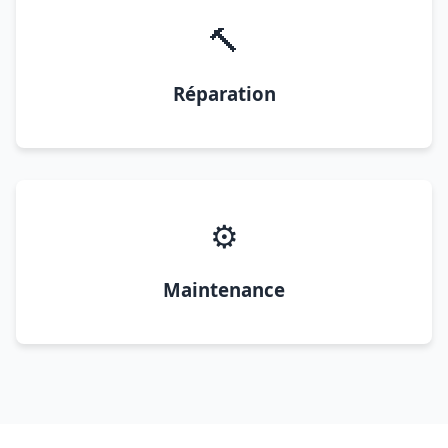
🔨
Réparation
⚙️
Maintenance