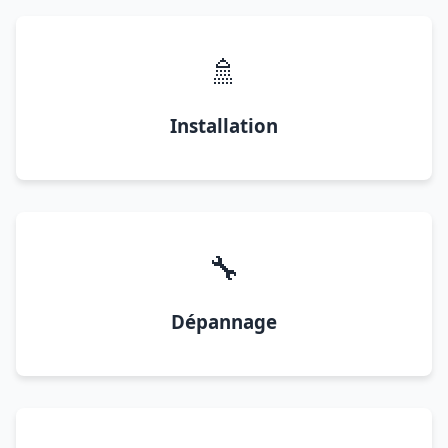
🚿
Installation
🔧
Dépannage