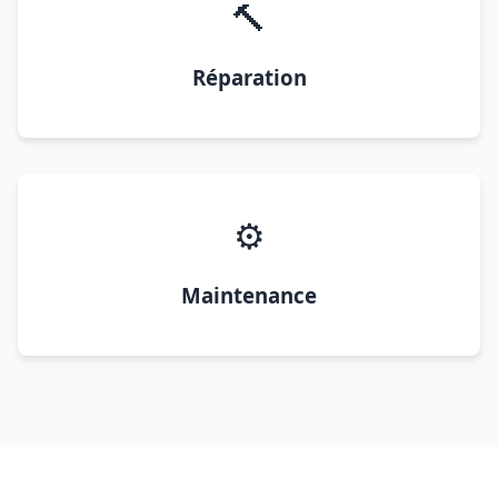
🔨
Réparation
⚙️
Maintenance