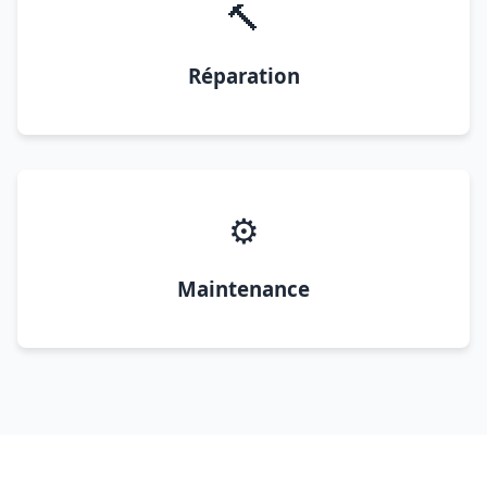
🔨
Réparation
⚙️
Maintenance