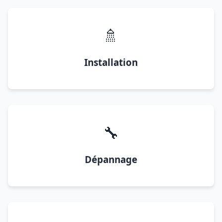
🚿
Installation
🔧
Dépannage