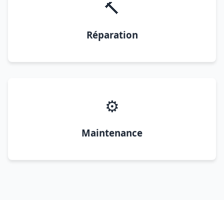
🔨
Réparation
⚙️
Maintenance