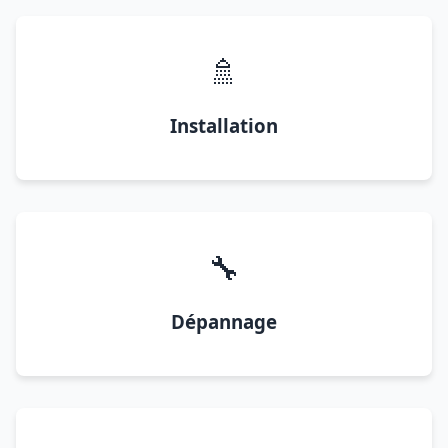
🚿
Installation
🔧
Dépannage