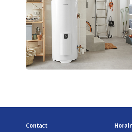
Contact
Horair