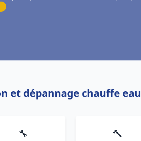
ion et dépannage chauffe eau
🔧
🔨