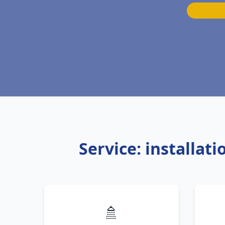
Service: installat
🚿