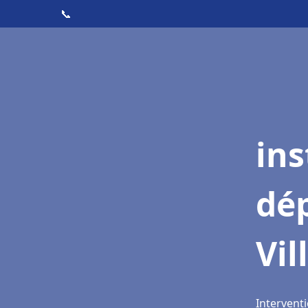
📞
ins
dé
Vil
Interventi