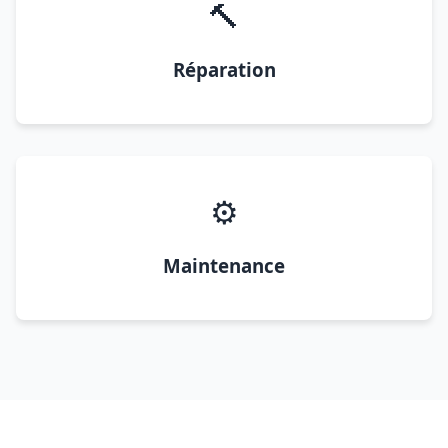
🔨
Réparation
⚙️
Maintenance