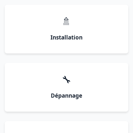
🚿
Installation
🔧
Dépannage