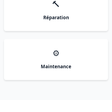
🔨
Réparation
⚙️
Maintenance