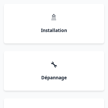
🚿
Installation
🔧
Dépannage