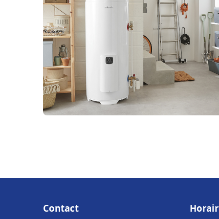
Contact
Horair