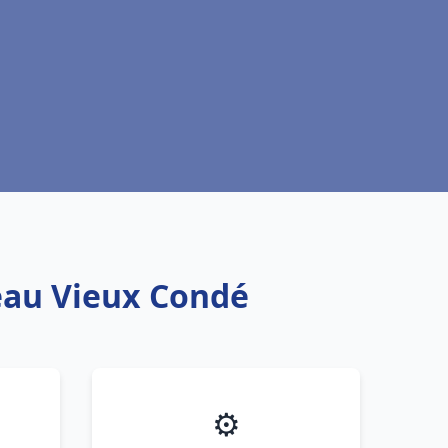
 eau Vieux Condé
⚙️