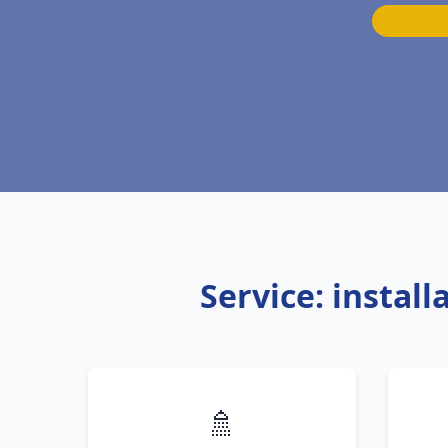
Service: instal
🚿