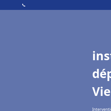
📞
ins
dé
Vi
Intervent