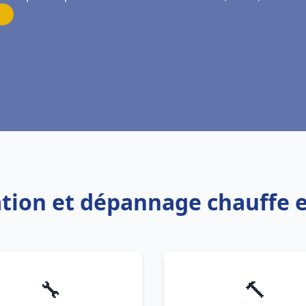
lation et dépannage chauffe
🔧
🔨