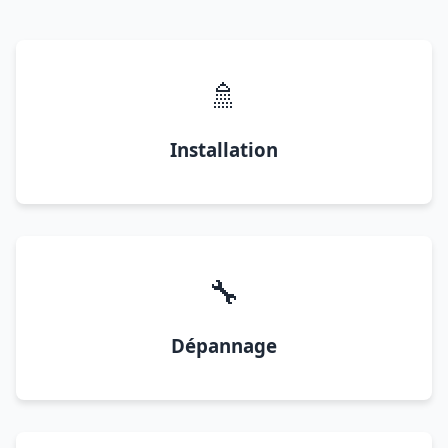
🚿
Installation
🔧
Dépannage