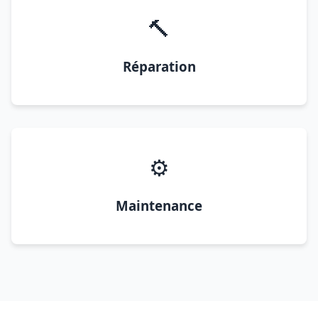
🔨
Réparation
⚙️
Maintenance