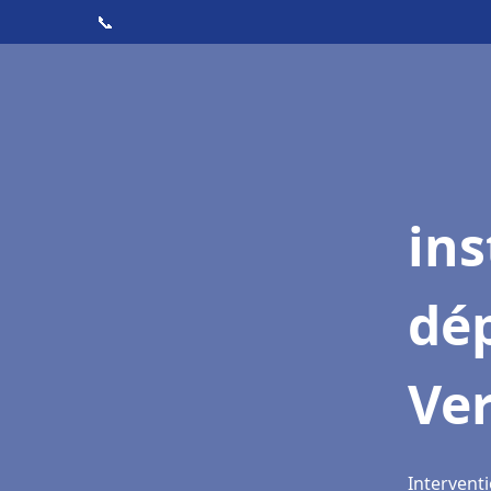
📞
ins
dé
Ver
Interventi