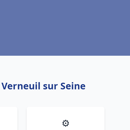
 Verneuil sur Seine
⚙️