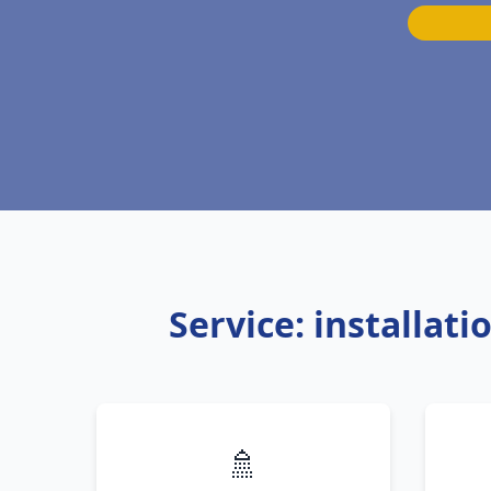
Service: installat
🚿