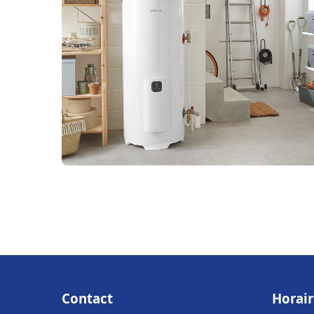
Contact
Horair