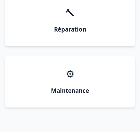
🔨
Réparation
⚙️
Maintenance