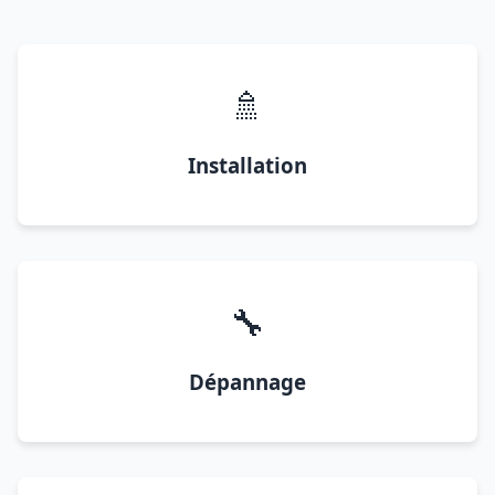
🚿
Installation
🔧
Dépannage