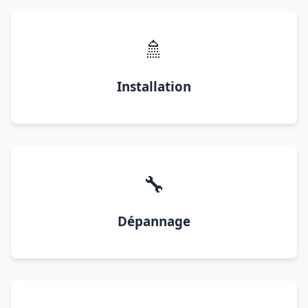
🚿
Installation
🔧
Dépannage