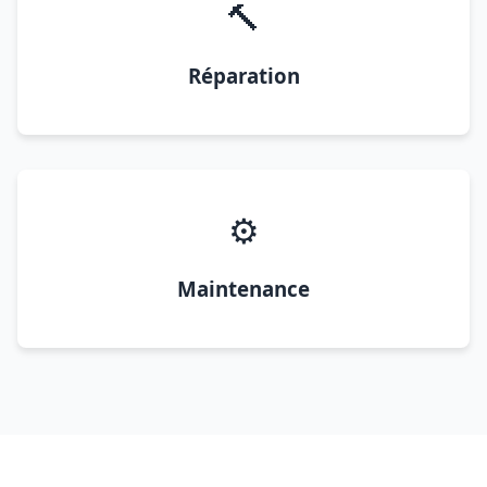
🔨
Réparation
⚙️
Maintenance