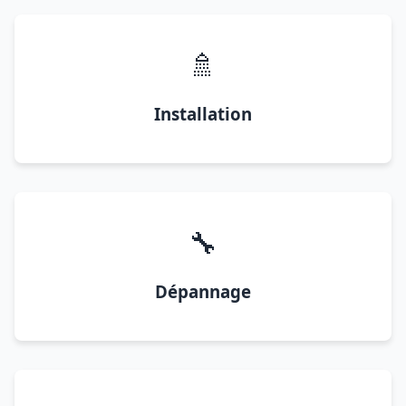
🚿
Installation
🔧
Dépannage