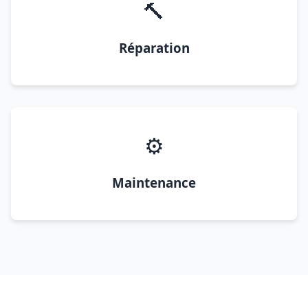
🔨
Réparation
⚙️
Maintenance