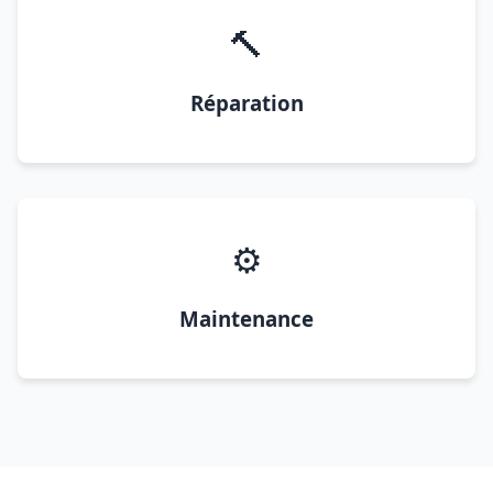
🔨
Réparation
⚙️
Maintenance