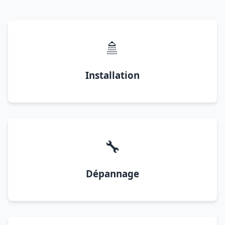
🚿
Installation
🔧
Dépannage