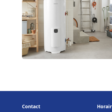
Contact
Horair