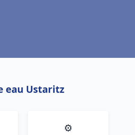
e eau Ustaritz
⚙️