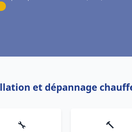
allation et dépannage chauff
🔧
🔨