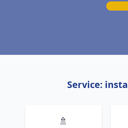
Service: inst
🚿