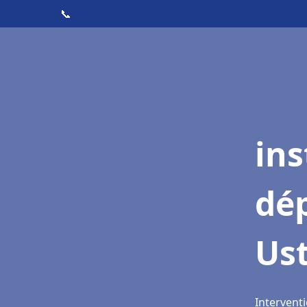
📞
ins
dé
Ust
Interventi