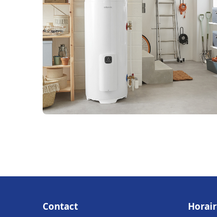
Contact
Horair