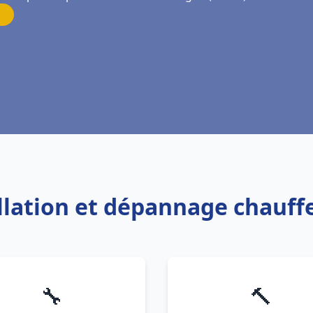
allation et dépannage chauf
🔧
🔨