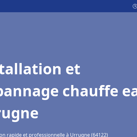

tallation et
pannage chauffe e
rugne
ion rapide et professionnelle à Urrugne (64122)