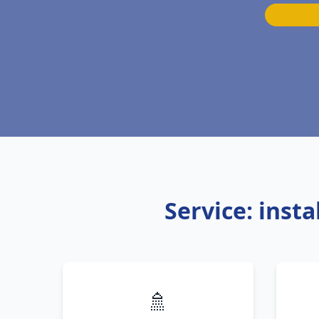
Service: inst
🚿