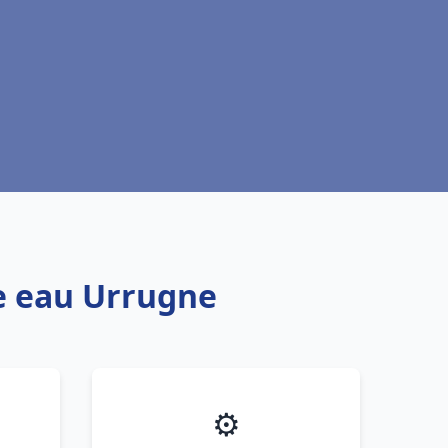
fe eau Urrugne
⚙️