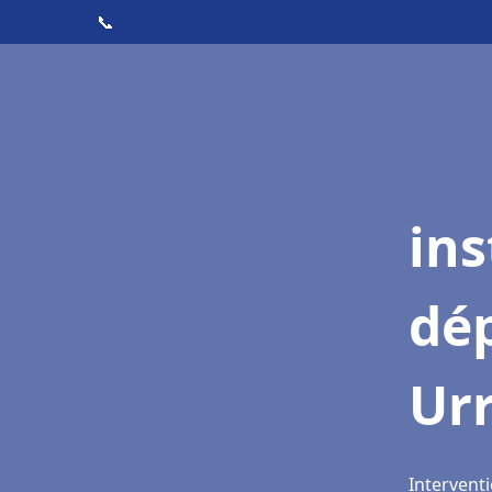
📞
ins
dé
Ur
Intervent