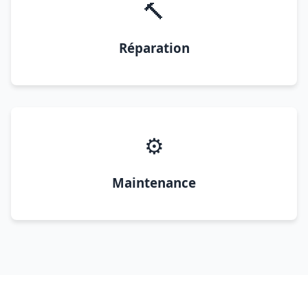
🔨
Réparation
⚙️
Maintenance