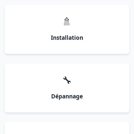
🚿
Installation
🔧
Dépannage