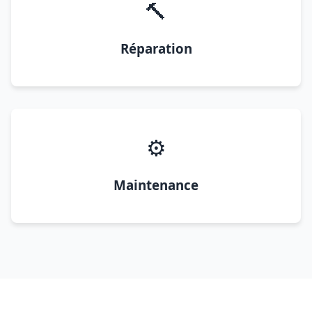
🔨
Réparation
⚙️
Maintenance