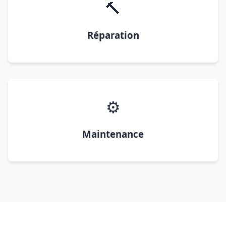
🔨
Réparation
⚙️
Maintenance