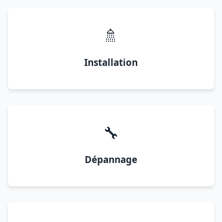
🚿
Installation
🔧
Dépannage