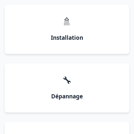
🚿
Installation
🔧
Dépannage