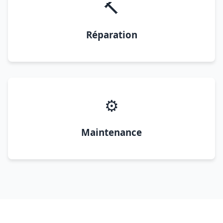
🔨
Réparation
⚙️
Maintenance