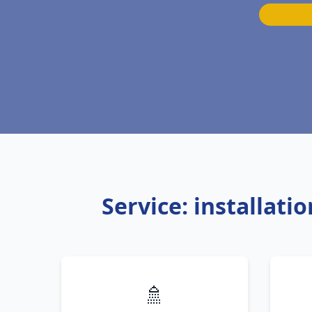
Service: installat
🚿