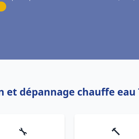
ion et dépannage chauffe ea
🔧
🔨