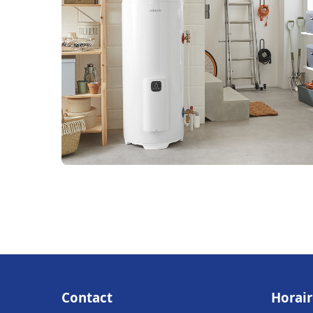
Contact
Horair