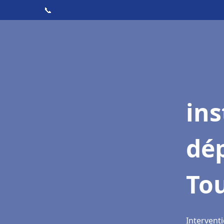
📞
ins
dé
To
Intervent