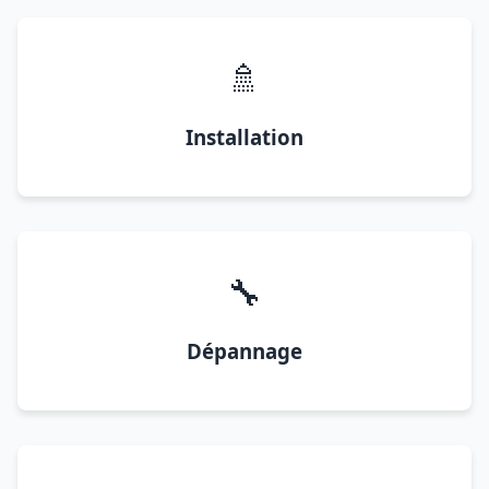
🚿
Installation
🔧
Dépannage