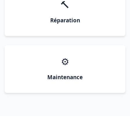
🔨
Réparation
⚙️
Maintenance