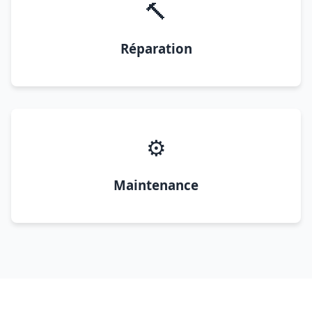
🔨
Réparation
⚙️
Maintenance