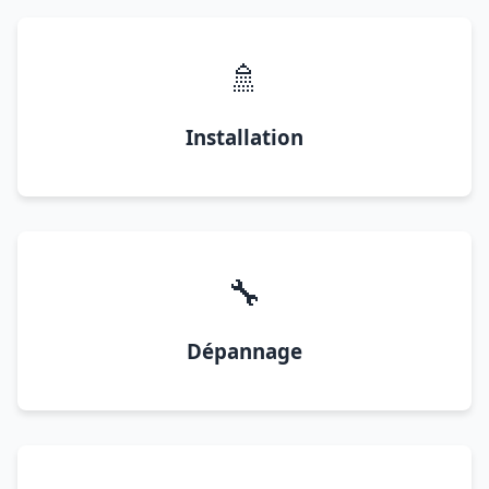
🚿
Installation
🔧
Dépannage