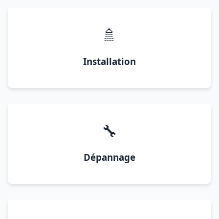
🚿
Installation
🔧
Dépannage