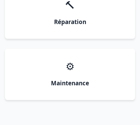
🔨
Réparation
⚙️
Maintenance