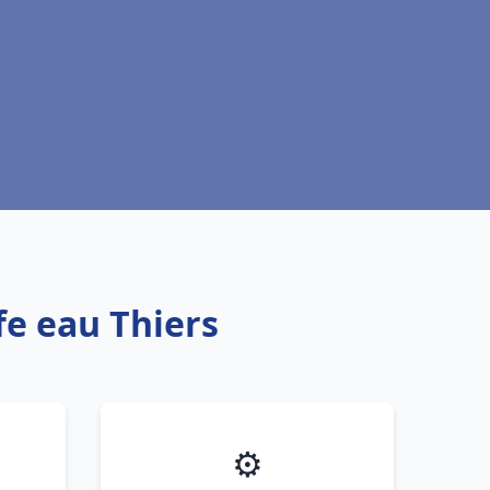
fe eau Thiers
⚙️