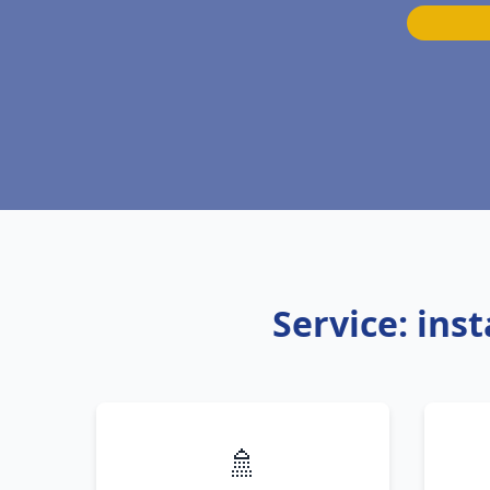
Service: ins
🚿