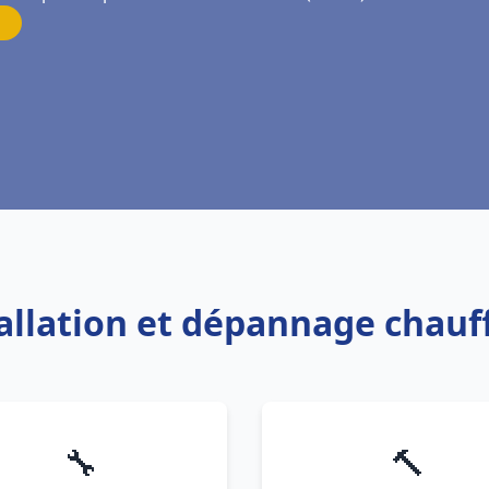
tallation et dépannage chauf
🔧
🔨