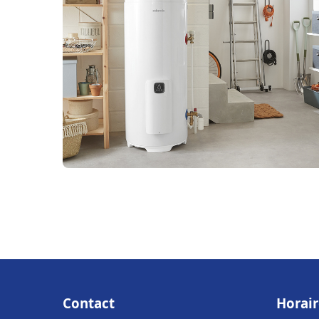
Contact
Horair