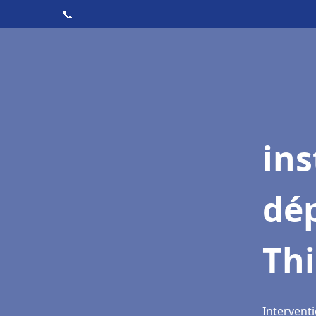
📞
ins
dé
Thi
Interventi