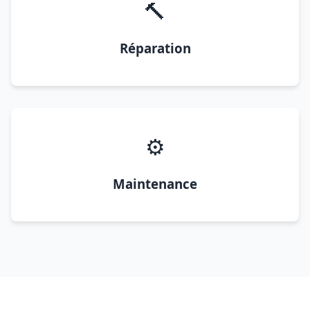
🔨
Réparation
⚙️
Maintenance