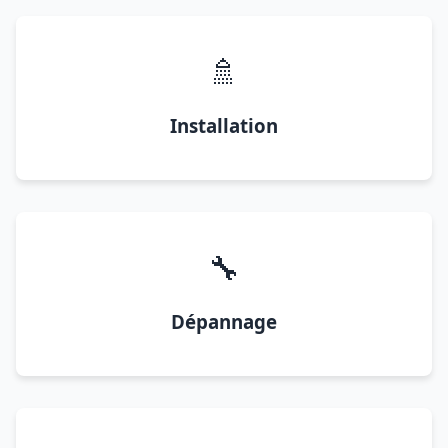
🚿
Installation
🔧
Dépannage