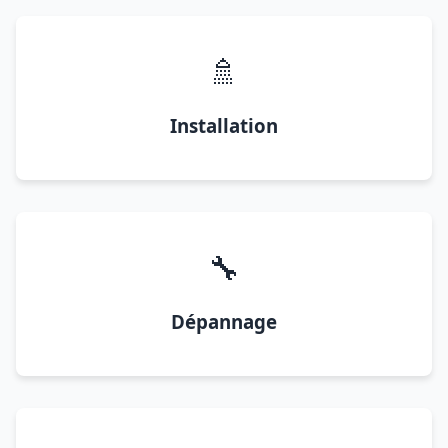
🚿
Installation
🔧
Dépannage