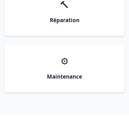
🔨
Réparation
⚙️
Maintenance