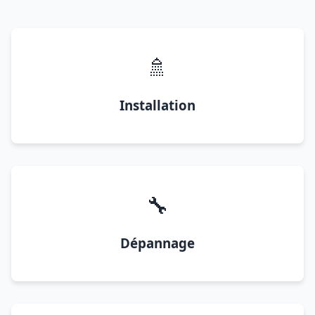
🚿
Installation
🔧
Dépannage