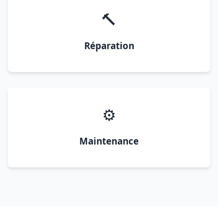
🔨
Réparation
⚙️
Maintenance