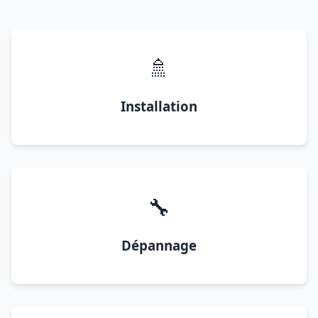
🚿
Installation
🔧
Dépannage