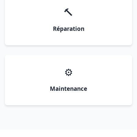
🔨
Réparation
⚙️
Maintenance