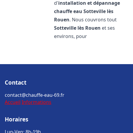
d'
installation et dépannage
chauffe eau
Sotteville lès
Rouen
. Nous couvrons tout
Sotteville lès Rouen
et ses
environs, pour
Contact
contact@chauffe-eau-69.fr
Accueil
Informations
Horaires
Lun-Ven: 8h-19h