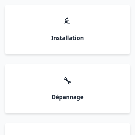
🚿
Installation
🔧
Dépannage