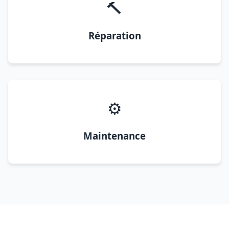
🔨
Réparation
⚙️
Maintenance