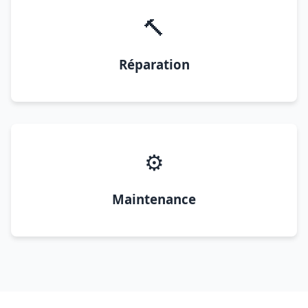
🔨
Réparation
⚙️
Maintenance