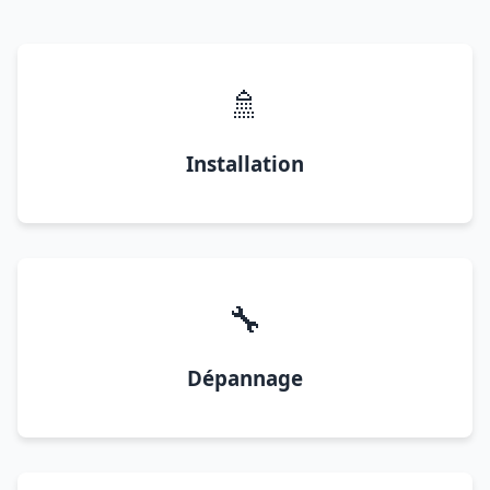
🚿
Installation
🔧
Dépannage