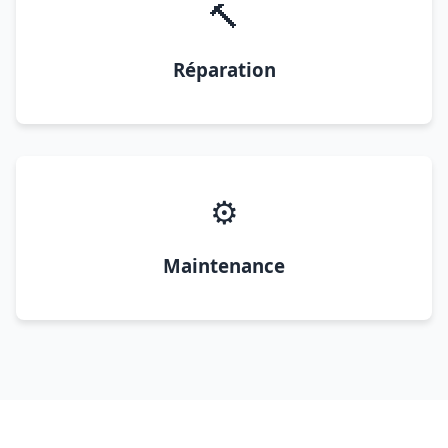
🔨
Réparation
⚙️
Maintenance