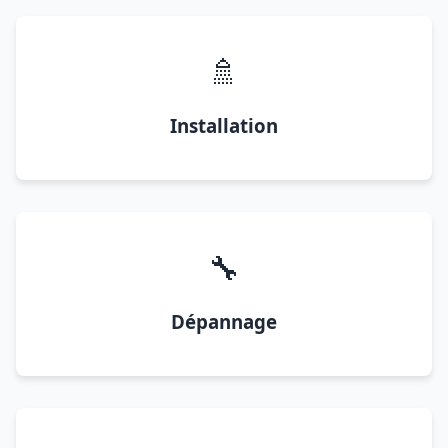
🚿
Installation
🔧
Dépannage