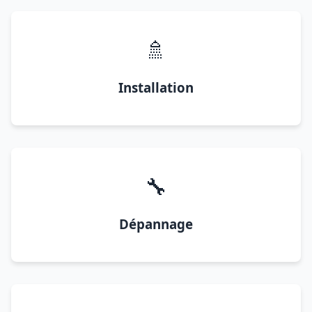
🚿
Installation
🔧
Dépannage