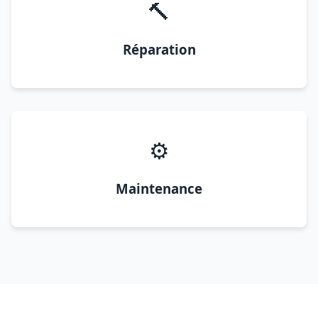
🔨
Réparation
⚙️
Maintenance