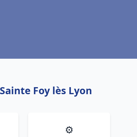
Sainte Foy lès Lyon
⚙️