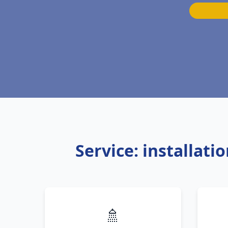
Service: installat
🚿