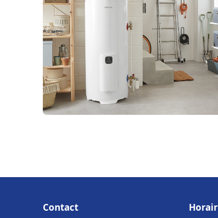
Contact
Horair