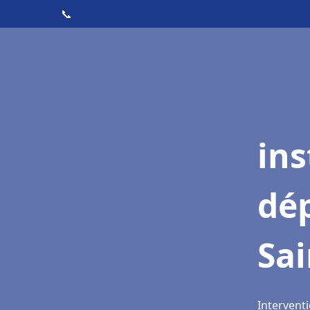
📞
ins
dé
Sai
Interventi