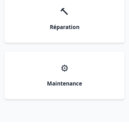
🔨
Réparation
⚙️
Maintenance