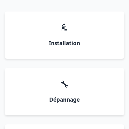
🚿
Installation
🔧
Dépannage