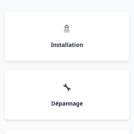
🚿
Installation
🔧
Dépannage