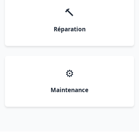
🔨
Réparation
⚙️
Maintenance