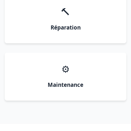
🔨
Réparation
⚙️
Maintenance