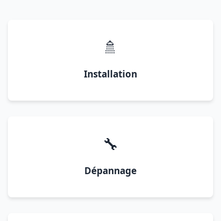
🚿
Installation
🔧
Dépannage