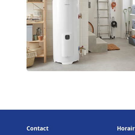
Contact
Horair