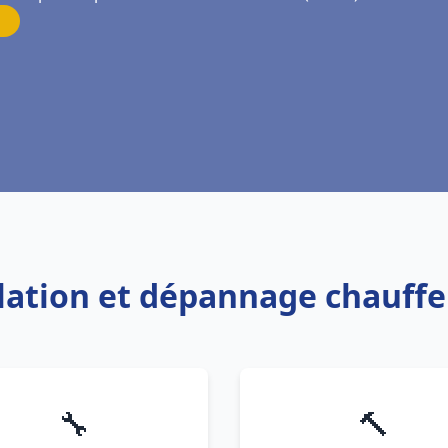
llation et dépannage chauffe
🔧
🔨