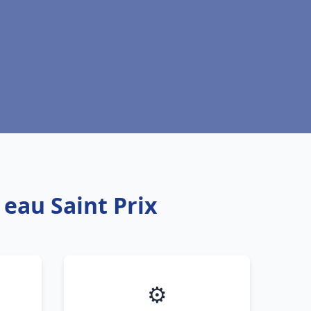
 eau Saint Prix
⚙️