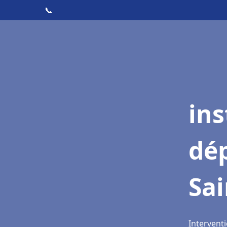
📞
ins
dé
Sai
Interventi