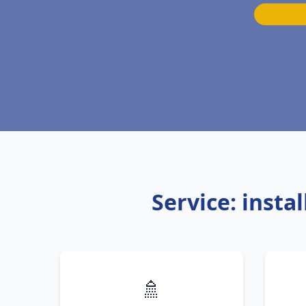
Service: insta
🚿