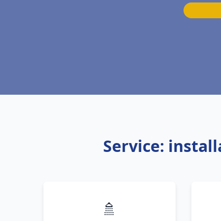
Service: insta
🚿