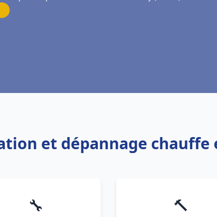
llation et dépannage chauffe 
🔧
🔨