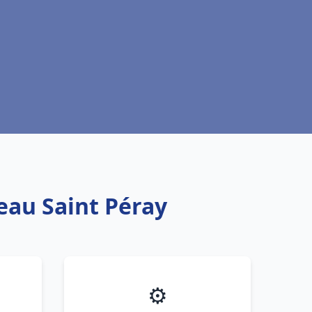
eau Saint Péray
⚙️