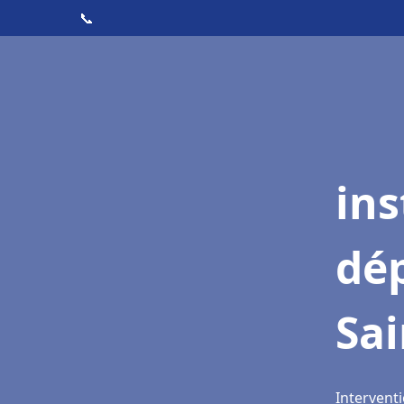
📞
ins
dé
Sai
Interventi