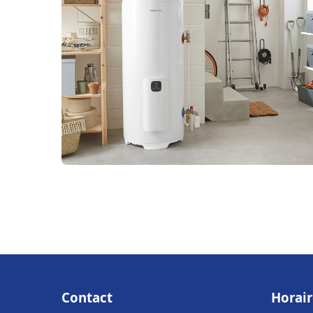
Contact
Horair