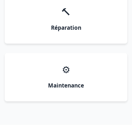
🔨
Réparation
⚙️
Maintenance