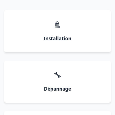
🚿
Installation
🔧
Dépannage