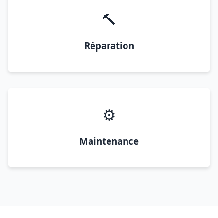
🔨
Réparation
⚙️
Maintenance