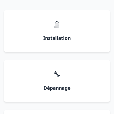
🚿
Installation
🔧
Dépannage