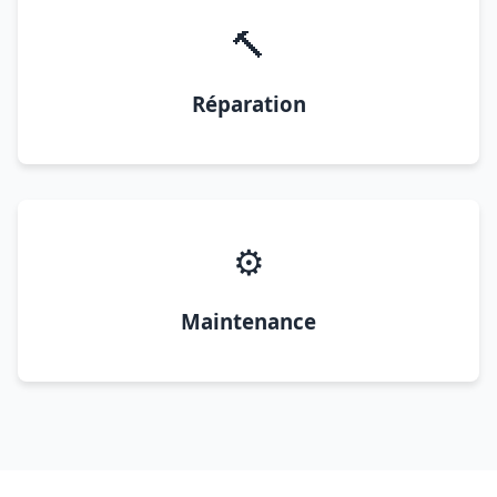
🔨
Réparation
⚙️
Maintenance