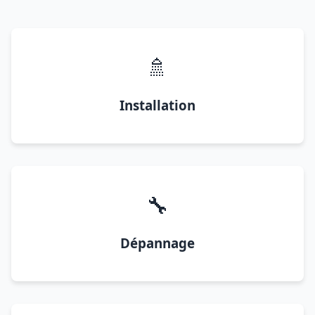
🚿
Installation
🔧
Dépannage