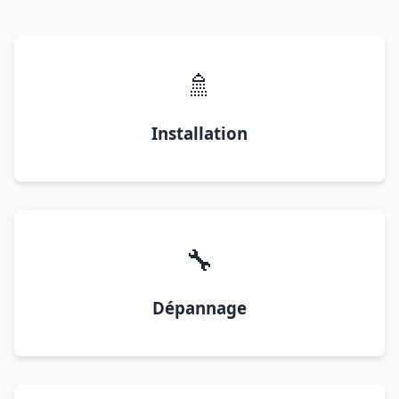
🚿
Installation
🔧
Dépannage