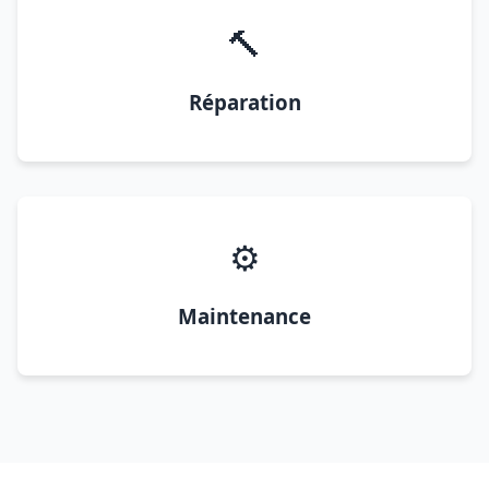
🔨
Réparation
⚙️
Maintenance