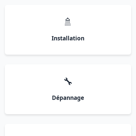
🚿
Installation
🔧
Dépannage