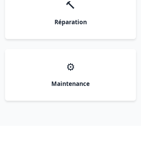
🔨
Réparation
⚙️
Maintenance