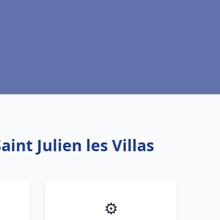
int Julien les Villas
⚙️