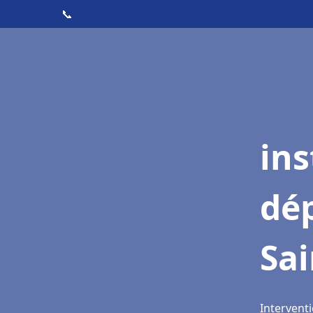
📞
ins
dé
Sai
Interventi