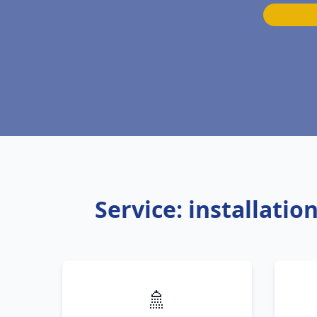
Service: installatio
🚿