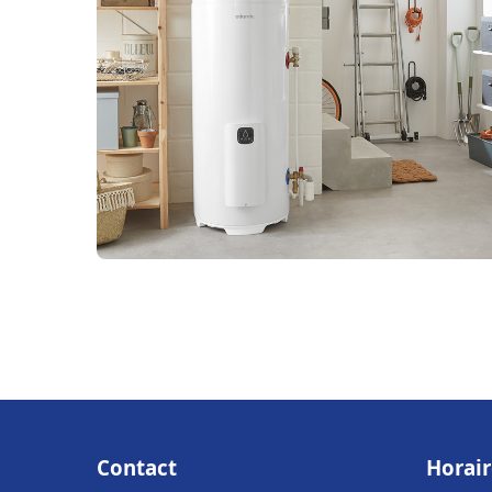
Contact
Horair