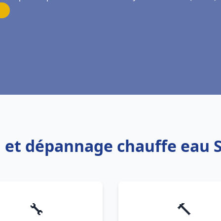
n et dépannage chauffe eau Sa
🔧
🔨