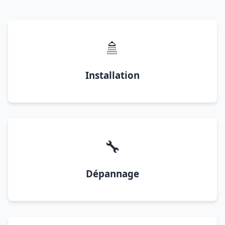
🚿
Installation
🔧
Dépannage