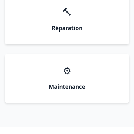
🔨
Réparation
⚙️
Maintenance