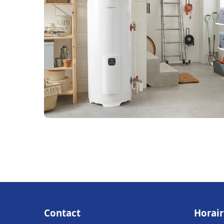
Contact
Horair