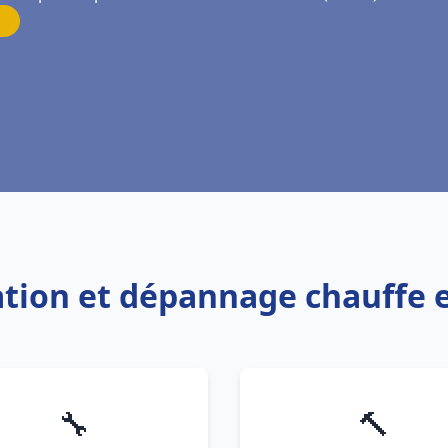
lation et dépannage chauffe 
🔧
🔨