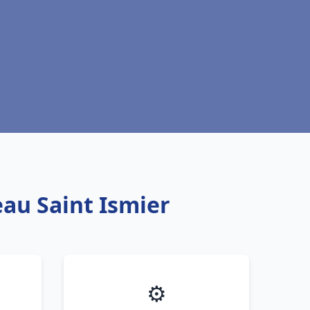
eau Saint Ismier
⚙️