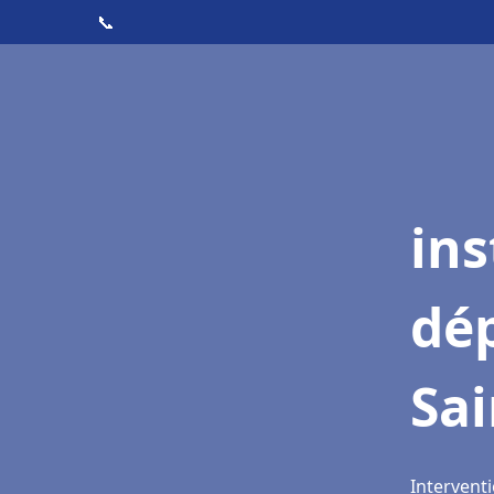
📞
ins
dé
Sai
Interventi