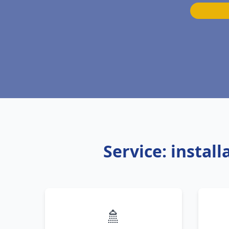
Service: instal
🚿