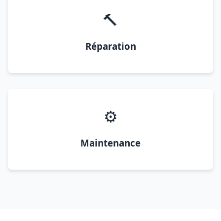
🔨
Réparation
⚙️
Maintenance