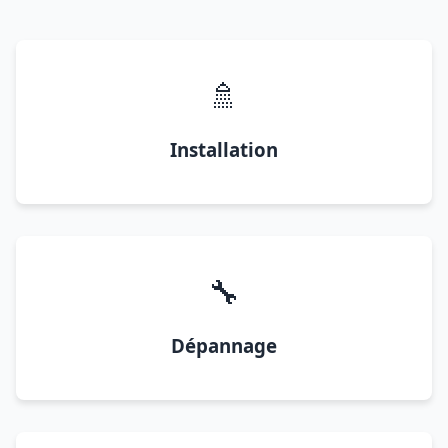
🚿
Installation
🔧
Dépannage